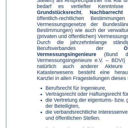
Stellen) als Ansprechpartner mit Rat u
bedarf es vertiefter Kenntniss
Grundstücksrecht
,
Nachbarrecht
u
öffentlich-rechtlichen Bestimmunge
Vermessungsgesetze der Bundeslände
Bestimmungen) wie auch der verwaltu
(privaten und öffentlichen) Vermessun
Durch die jahrzehntelange stän
Berufsverbandes der
Ö
Vermessungsingenieure
(Bund der 
Vermessungsingenieure e.V. – BDVI) u
natürlich auch anderer Akteur
Katasterwesens besteht eine hera
Kanzlei in allen Fragestellungen dieses
Berufsrecht für Ingenieure,
Vertragsrecht oder Haftungsrecht für
die Vertretung der eigentums- bzw. 
der Beteiligten,
die verbandsrechtliche Interessenver
und öffentlichen Stellen.